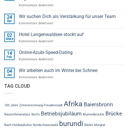
für
Kommentare deaktiviert
Erfolgreicher
„1.
Wir suchen Dich als Verstärkung für unser Team
24
Baiersbronner
Apr.
für
Kommentare deaktiviert
Handwerker
Wir
Herbst“
suchen
Hotel Langenwaldsee stockt auf
begeistert
02
Dich
März
Besucher
für
Kommentare deaktiviert
als
bei
Hotel
Verstärkung
der
Langenwaldsee
Online-Azubi-Speed-Dating
für
14
Zimmerei
stockt
Feb.
unser
Schleh
für
Kommentare deaktiviert
auf
Team
Online-
Azubi-
Wir arbeiten auch im Winter bei Schnee
04
Speed-
Jan.
für
Kommentare deaktiviert
Dating
Wir
TAG CLOUD
arbeiten
auch
im
Winter
Afrika
Baiersbronn
100 Jahre Zimmererinnung Freudenstadt
bei
Schnee
Betriebsjubiläum
Brücke
Baustellenanalyse
Berlin
Blumenbrückle
burundi
Buch Holzbaukultur Nordschwarzwald
Bänke Murgtal