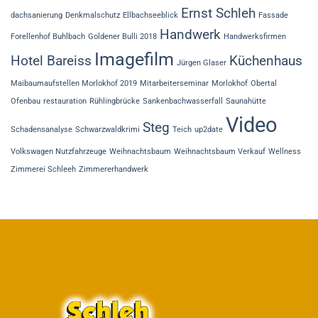
Ernst Schleh
dachsanierung
Denkmalschutz
Ellbachseeblick
Fassade
Handwerk
Forellenhof Buhlbach
Goldener Bulli 2018
Handwerksfirmen
Imagefilm
Hotel Bareiss
Küchenhaus
Jürgen Glaser
Maibaumaufstellen Morlokhof 2019
Mitarbeiterseminar
Morlokhof
Obertal
Ofenbau
restauration
Rühlingbrücke
Sankenbachwasserfall
Saunahütte
Video
Steg
Schadensanalyse
Schwarzwaldkrimi
Teich
up2date
Volkswagen Nutzfahrzeuge
Weihnachtsbaum
Weihnachtsbaum Verkauf
Wellness
Zimmerei Schleeh
Zimmererhandwerk