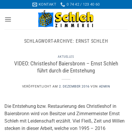
Zum
KONTAKT
0 74 42 / 123 40 60
Inhalt
springen
SCHLAGWORT-ARCHIVE:
ERNST SCHLEH
AKTUELLES
VIDEO: Christleshof Baiersbronn – Ernst Schleh
führt durch die Entstehung
VERÖFFENTLICHT AM
2. DEZEMBER 2016
VON
ADMIN
Die Entstehung bzw. Restaurierung des Christleshof in
Baiersbronn wird von Besitzer und Zimmermeister Ernst
Schleh mit Leidenschaft erzählt. Viel Fleiß, Zeit und Willen
stecken in dieser Arbeit, welche von 1995 – 2016