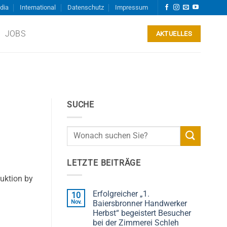
dia
International
Datenschutz
Impressum
JOBS
AKTUELLES
SUCHE
LETZTE BEITRÄGE
duktion by
Erfolgreicher „1.
10
Nov.
Baiersbronner Handwerker
Herbst“ begeistert Besucher
bei der Zimmerei Schleh