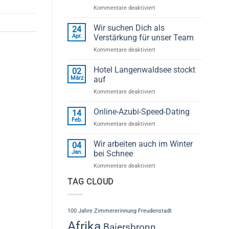
für
Kommentare deaktiviert
Erfolgreicher
„1.
Wir suchen Dich als
24
Baiersbronner
Apr.
Verstärkung für unser Team
Handwerker
für
Kommentare deaktiviert
Herbst“
Wir
begeistert
suchen
Hotel Langenwaldsee stockt
Besucher
02
Dich
bei
März
auf
als
der
für
Kommentare deaktiviert
Verstärkung
Zimmerei
Hotel
für
Schleh
Langenwaldsee
Online-Azubi-Speed-Dating
unser
14
stockt
Team
Feb.
für
Kommentare deaktiviert
auf
Online-
Azubi-
Wir arbeiten auch im Winter
04
Speed-
Jan.
bei Schnee
Dating
für
Kommentare deaktiviert
Wir
TAG CLOUD
arbeiten
auch
im
Winter
100 Jahre Zimmererinnung Freudenstadt
bei
Afrika
Baiersbronn
Schnee