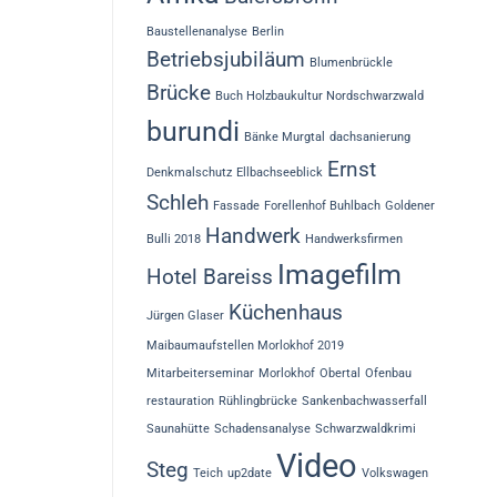
Baustellenanalyse
Berlin
Betriebsjubiläum
Blumenbrückle
Brücke
Buch Holzbaukultur Nordschwarzwald
burundi
Bänke Murgtal
dachsanierung
Ernst
Denkmalschutz
Ellbachseeblick
Schleh
Fassade
Forellenhof Buhlbach
Goldener
Handwerk
Bulli 2018
Handwerksfirmen
Imagefilm
Hotel Bareiss
Küchenhaus
Jürgen Glaser
Maibaumaufstellen Morlokhof 2019
Mitarbeiterseminar
Morlokhof
Obertal
Ofenbau
restauration
Rühlingbrücke
Sankenbachwasserfall
Saunahütte
Schadensanalyse
Schwarzwaldkrimi
Video
Steg
Teich
up2date
Volkswagen