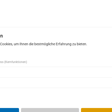
en
Cookies, um Ihnen die bestmögliche Erfahrung zu bieten.
ess (Kernfunktionen)
i Schleh GmbH
Telefon
07442 12 34 060
iesen 24
Telefax 07442 12 34 061
iersbronn
E-Mail:
info@zimmerei-schleh