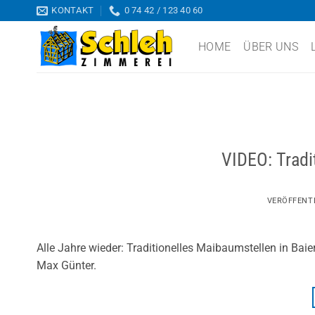
Zum
KONTAKT
0 74 42 / 123 40 60
Inhalt
springen
HOME
ÜBER UNS
VIDEO: Tradi
VERÖFFENT
Alle Jahre wieder: Traditionelles Maibaumstellen in Bai
Max Günter.