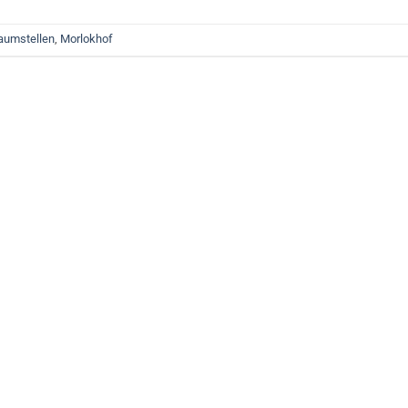
aumstellen
,
Morlokhof