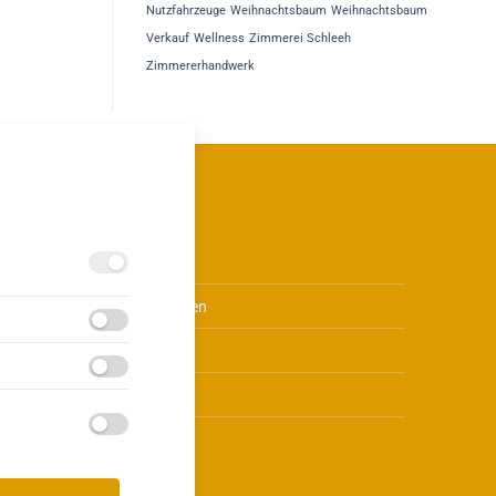
Nutzfahrzeuge
Weihnachtsbaum
Weihnachtsbaum
Verkauf
Wellness
Zimmerei Schleeh
Zimmererhandwerk
Über uns
Leistungen
.de
Kontakt
Jobs