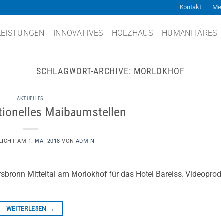
Kontakt
Me
LEISTUNGEN
INNOVATIVES
HOLZHAUS
HUMANITÄRES
SCHLAGWORT-ARCHIVE:
MORLOKHOF
AKTUELLES
tionelles Maibaumstellen
LICHT AM
1. MAI 2018
VON
ADMIN
ersbronn Mitteltal am Morlokhof für das Hotel Bareiss. Videopro
WEITERLESEN
→