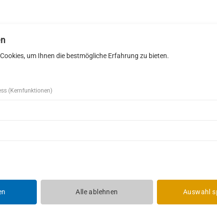
en
Cookies, um Ihnen die bestmögliche Erfahrung zu bieten.
ess (Kernfunktionen)
i Schleh GmbH
Telefon
07442 12 34 060
iesen 24
Telefax 07442 12 34 061
iersbronn
E-Mail:
info@zimmerei-schleh
en
Alle ablehnen
Auswahl s
LEISTUNGEN
AKTUELLES
KONTAKT