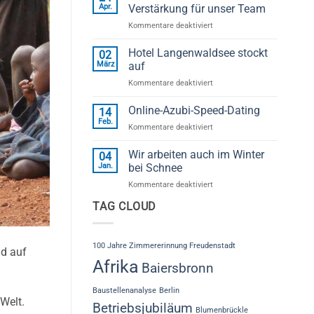
Baiersbronner
Apr.
Verstärkung für unser Team
Handwerker
für
Kommentare deaktiviert
Herbst“
Wir
begeistert
suchen
Hotel Langenwaldsee stockt
Besucher
02
Dich
bei
März
auf
als
der
für
Kommentare deaktiviert
Verstärkung
Zimmerei
Hotel
für
Schleh
Langenwaldsee
Online-Azubi-Speed-Dating
unser
14
stockt
Team
Feb.
für
Kommentare deaktiviert
auf
Online-
Azubi-
Wir arbeiten auch im Winter
04
Speed-
Jan.
bei Schnee
Dating
für
Kommentare deaktiviert
Wir
TAG CLOUD
arbeiten
auch
im
Winter
100 Jahre Zimmererinnung Freudenstadt
d auf
bei
Afrika
Baiersbronn
Schnee
Baustellenanalyse
Berlin
Welt.
Betriebsjubiläum
Blumenbrückle