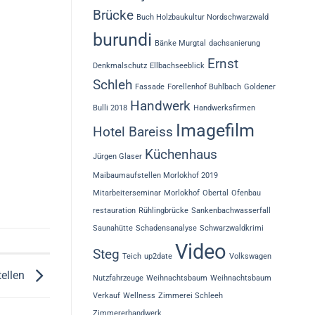
Brücke
Buch Holzbaukultur Nordschwarzwald
burundi
Bänke Murgtal
dachsanierung
Ernst
Denkmalschutz
Ellbachseeblick
Schleh
Fassade
Forellenhof Buhlbach
Goldener
Handwerk
Bulli 2018
Handwerksfirmen
Imagefilm
Hotel Bareiss
Küchenhaus
Jürgen Glaser
Maibaumaufstellen Morlokhof 2019
Mitarbeiterseminar
Morlokhof
Obertal
Ofenbau
restauration
Rühlingbrücke
Sankenbachwasserfall
Saunahütte
Schadensanalyse
Schwarzwaldkrimi
Video
Steg
Teich
up2date
Volkswagen
tellen
Nutzfahrzeuge
Weihnachtsbaum
Weihnachtsbaum
Verkauf
Wellness
Zimmerei Schleeh
Zimmererhandwerk