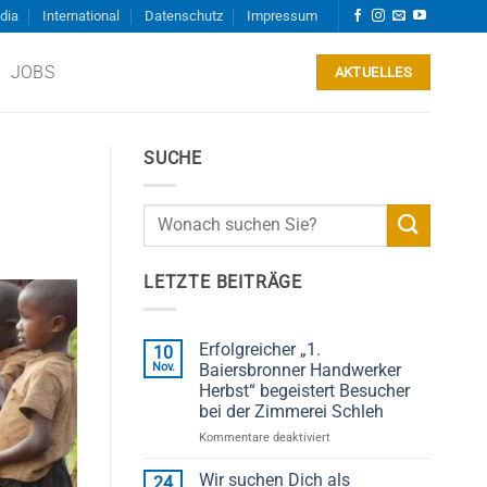
dia
International
Datenschutz
Impressum
JOBS
AKTUELLES
SUCHE
LETZTE BEITRÄGE
Erfolgreicher „1.
10
Nov.
Baiersbronner Handwerker
Herbst“ begeistert Besucher
bei der Zimmerei Schleh
für
Kommentare deaktiviert
Erfolgreicher
„1.
Wir suchen Dich als
24