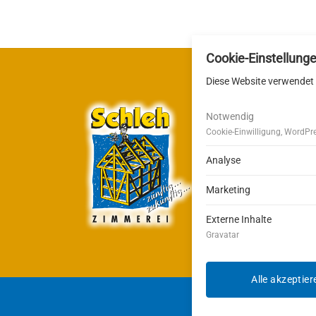
Cookie-Einstellung
Diese Website verwendet 
Notwendig
Cookie-Einwilligung, WordPr
Zimmere
Stöckerw
Analyse
72270 Ba
Marketing
Externe Inhalte
Gravatar
Alle akzeptier