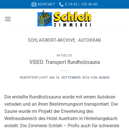
Zum
KONTAKT
0 74 42 / 123 40 60
Inhalt
springen
SCHLAGWORT-ARCHIVE:
AUTOKRAN
AKTUELLES
VIDEO: Transport Rundholzsauna
VERÖFFENTLICHT AM
14. SEPTEMBER 2016
VON
ADMIN
Die erstellte Rundholzsauna wurde mit einem Autokran
verladen und an Ihren Bestimmungsort transportiert. Die
Saune wurde im Projekt der Erweiterung des
Wellnessbereich des Hotel Auerhahn in Hinterlangebach
erstellt. Die Zimmerei Schleh – Profis auch für schwerste