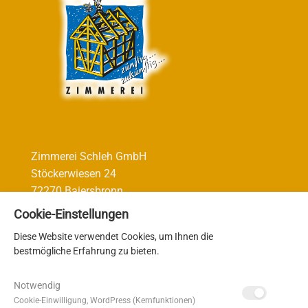
Zimmerei Schleh GmbH
Stöckerwiesen 24
72270 Baiersbronn
Cookie-Einstellungen
Diese Website verwendet Cookies, um Ihnen die
bestmögliche Erfahrung zu bieten.
Telefon
07442 12 34 060
Telefax 07442 12 34 061
Notwendig
E-Mail:
info@zimmerei-schleh.de
Cookie-Einwilligung, WordPress (Kernfunktionen)