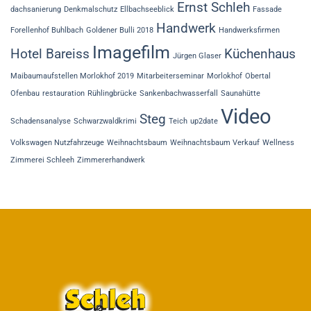
Ernst Schleh
dachsanierung
Denkmalschutz
Ellbachseeblick
Fassade
Handwerk
Forellenhof Buhlbach
Goldener Bulli 2018
Handwerksfirmen
Imagefilm
Hotel Bareiss
Küchenhaus
Jürgen Glaser
Maibaumaufstellen Morlokhof 2019
Mitarbeiterseminar
Morlokhof
Obertal
Ofenbau
restauration
Rühlingbrücke
Sankenbachwasserfall
Saunahütte
Video
Steg
Schadensanalyse
Schwarzwaldkrimi
Teich
up2date
Volkswagen Nutzfahrzeuge
Weihnachtsbaum
Weihnachtsbaum Verkauf
Wellness
Zimmerei Schleeh
Zimmererhandwerk