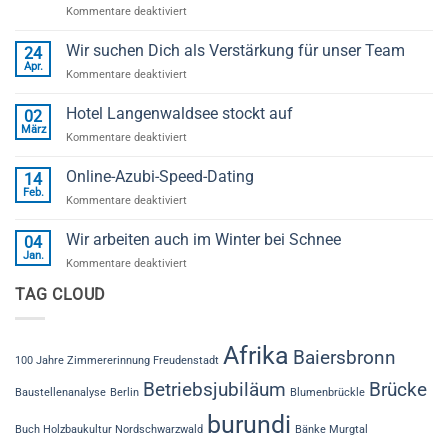
für
Kommentare deaktiviert
Erfolgreicher
„1.
Wir suchen Dich als Verstärkung für unser Team
24
Baiersbronner
Apr.
für
Kommentare deaktiviert
Handwerker
Wir
Herbst“
suchen
Hotel Langenwaldsee stockt auf
begeistert
02
Dich
März
Besucher
für
Kommentare deaktiviert
als
bei
Hotel
Verstärkung
der
Langenwaldsee
Online-Azubi-Speed-Dating
für
14
Zimmerei
stockt
Feb.
unser
Schleh
für
Kommentare deaktiviert
auf
Team
Online-
Azubi-
Wir arbeiten auch im Winter bei Schnee
04
Speed-
Jan.
für
Kommentare deaktiviert
Dating
Wir
TAG CLOUD
arbeiten
auch
im
Winter
Afrika
Baiersbronn
100 Jahre Zimmererinnung Freudenstadt
bei
Schnee
Betriebsjubiläum
Brücke
Baustellenanalyse
Berlin
Blumenbrückle
burundi
Buch Holzbaukultur Nordschwarzwald
Bänke Murgtal