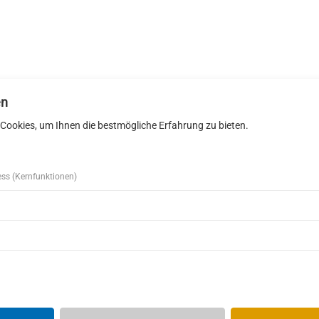
en
Cookies, um Ihnen die bestmögliche Erfahrung zu bieten.
ess (Kernfunktionen)
i Schleh GmbH
Telefon
07442 12 34 060
iesen 24
Telefax 07442 12 34 061
iersbronn
E-Mail:
info@zimmerei-schleh