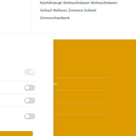
Nutzfahrzeuge
Weihnachtsbaum
Weihnachtsbaum
Verkauf
Wellness
Zimmerei Schleeh
Zimmererhandwerk
Über uns
Leistungen
.de
Kontakt
Jobs