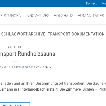
Kontakt
Me
LEISTUNGEN
INNOVATIVES
HOLZHAUS
HUMANITÄRES
SCHLAGWORT-ARCHIVE:
TRANSPORT DOKUMENTATION
AKTUELLES
ansport Rundholzsauna
HT AM
14. SEPTEMBER 2016
VON
ADMIN
erladen und an Ihren Bestimmungsort transportiert. Die Saune 
uerhahn in Hinterlangebach erstellt. Die Zimmerei Schleh – Prof
WEITERLESEN
→