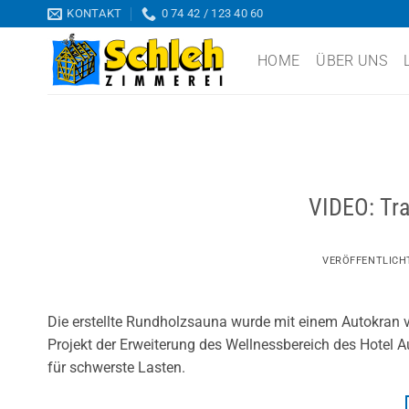
Zum
KONTAKT
0 74 42 / 123 40 60
Inhalt
springen
HOME
ÜBER UNS
VIDEO: Tr
VERÖFFENTLIC
Die erstellte Rundholzsauna wurde mit einem Autokran v
Projekt der Erweiterung des Wellnessbereich des Hotel A
für schwerste Lasten.