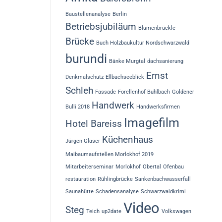
Baustellenanalyse
Berlin
Betriebsjubiläum
Blumenbrückle
Brücke
Buch Holzbaukultur Nordschwarzwald
burundi
Bänke Murgtal
dachsanierung
Ernst
Denkmalschutz
Ellbachseeblick
Schleh
Fassade
Forellenhof Buhlbach
Goldener
Handwerk
Bulli 2018
Handwerksfirmen
Imagefilm
Hotel Bareiss
Küchenhaus
Jürgen Glaser
Maibaumaufstellen Morlokhof 2019
Mitarbeiterseminar
Morlokhof
Obertal
Ofenbau
restauration
Rühlingbrücke
Sankenbachwasserfall
Saunahütte
Schadensanalyse
Schwarzwaldkrimi
Video
Steg
Teich
up2date
Volkswagen