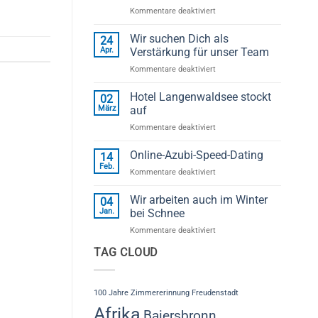
für
Kommentare deaktiviert
Erfolgreicher
„1.
Wir suchen Dich als
24
Baiersbronner
Apr.
Verstärkung für unser Team
Handwerker
für
Kommentare deaktiviert
Herbst“
Wir
begeistert
suchen
Hotel Langenwaldsee stockt
Besucher
02
Dich
bei
März
auf
als
der
für
Kommentare deaktiviert
Verstärkung
Zimmerei
Hotel
für
Schleh
Langenwaldsee
Online-Azubi-Speed-Dating
unser
14
stockt
Team
Feb.
für
Kommentare deaktiviert
auf
Online-
Azubi-
Wir arbeiten auch im Winter
04
Speed-
Jan.
bei Schnee
Dating
für
Kommentare deaktiviert
Wir
TAG CLOUD
arbeiten
auch
im
Winter
100 Jahre Zimmererinnung Freudenstadt
bei
Afrika
Baiersbronn
Schnee