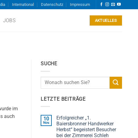
dia
International
Datenschutz
Impressum
JOBS
AKTUELLES
SUCHE
LETZTE BEITRÄGE
wurde im
is auch
Erfolgreicher „1.
10
Nov.
Baiersbronner Handwerker
Herbst“ begeistert Besucher
bei der Zimmerei Schleh